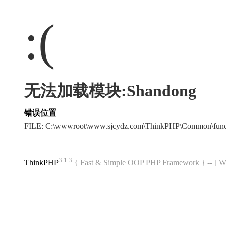
:(
无法加载模块:Shandong
错误位置
FILE: C:\wwwroot\www.sjcydz.com\ThinkPHP\Common\fun
3.1.3
ThinkPHP
{ Fast & Simple OOP PHP Framework } -- 