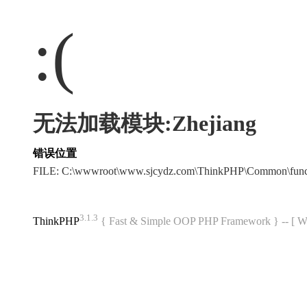
:(
无法加载模块:Zhejiang
错误位置
FILE: C:\wwwroot\www.sjcydz.com\ThinkPHP\Common\fun
3.1.3
ThinkPHP
{ Fast & Simple OOP PHP Framework } -- 