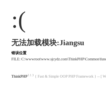
:(
无法加载模块:Jiangsu
错误位置
FILE: C:\wwwroot\www.sjcydz.com\ThinkPHP\Common\fun
3.1.3
ThinkPHP
{ Fast & Simple OOP PHP Framework } -- 