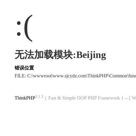
:(
无法加载模块:Beijing
错误位置
FILE: C:\wwwroot\www.sjcydz.com\ThinkPHP\Common\fun
3.1.3
ThinkPHP
{ Fast & Simple OOP PHP Framework } -- 