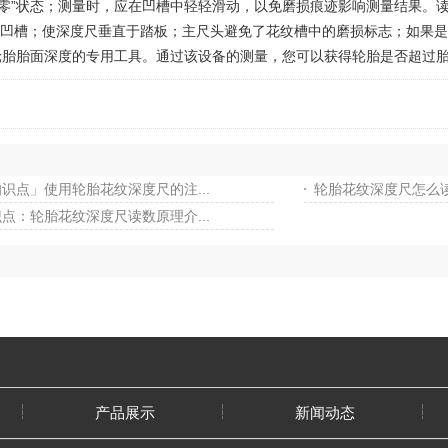
于“零”状态；测量时，应在凹槽中轻轻滑动，以免磨损痕迹影响测量结果。
凹槽；使深度尺垂直于踏板；主尺头避免了花纹槽中的磨损标志；如果是
胎面深度的专用工具。通过该设备的测量，您可以获得轮胎是否超过胎
识点」使用轮胎花纹深度尺的注...
轮胎花纹深度尺怎么读数
点：轮胎花纹深度尺读数原理介...
产品展示
新闻动态